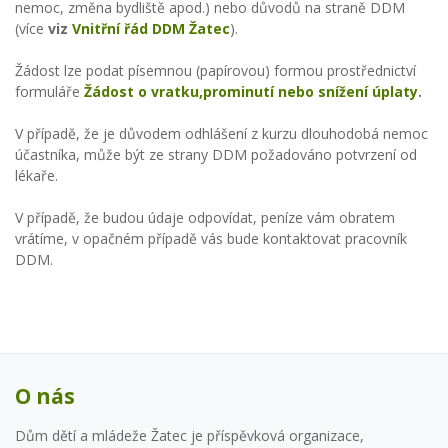
nemoc, změna bydliště apod.) nebo důvodů na straně DDM
(více
viz
Vnitřní řád DDM Žatec
).
Žádost lze podat písemnou (papírovou) formou prostřednictví
formuláře
Žádost o vratku,prominutí nebo snížení úplaty
.
V případě, že je důvodem odhlášení z kurzu dlouhodobá nemoc
účastníka, může být ze strany DDM požadováno potvrzení od
lékaře.
V případě, že budou údaje odpovídat, peníze vám obratem
vrátíme, v opačném případě vás bude kontaktovat pracovník
DDM.
O nás
Dům dětí a mládeže Žatec je příspěvková organizace,