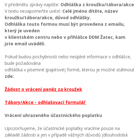
V předmětu zprávy napište:
Odhláška z kroužku/tábora/akce
V textu nezapomeňte uvést:
Celé jméno dítěte, název
kroužku/tábora/akce, důvod odhlášky.
Odhláška touto formou musí být provedena z emailu,
který je uveden
v klientském centru nebo v přihlášce DDM Žatec, kam
jste email uváděli.
Pokud budou pochybnosti nebo neúplné informace v odhlášce,
bude požadována
odhláška v písemné (papírové) formě, kterou je možné stáhnout
zde:
Žádost o vrácení peněz za kroužek
Tábory/Akce - odhlašovací formulář
Vrácení uhrazeného účastnického poplatku
Upozorňujeme, že účastnické poplatky vracíme pouze na
základě žádosti a jen v případě vážných důvodů (dlouhodobá