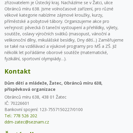
zřizovatelem je Ústecký kraj. Nacházíme se v Žatci, ulice
Obránců míru 638. Jsme volnočasové zařízení, pro různé
věkové kategorie nabízíme zájmové kroužky, kurzy,
příměstské a pobytové tábory. Organizujeme akce pro
veřejnost: pěvecká či taneční vystoupení a přehlídky, výlety,
soutěže, oslavy výročních svátků (masopust, vánoční a
velikonoční dílny, mikulášské besídky, Dny dětí...) Zaměřujeme
se také na vzdělávací a výukové programy pro MŠ a ZŠ. Již
několik let pořádáme oborové soutěže (matematické,
fyzikální, sportovní olympiády…).
Kontakt
Dům dětí a mládeže, Žatec, Obránců míru 638,
příspěvková organizace
Obránců míru 638, 438 01 Žatec
IČ: 70226601
Bankovní spojení: 123-7557150227/0100
Tel.: 778 526 202
ddm-zatec@seznam.cz