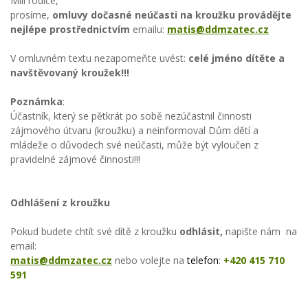
Milí rodiče,
prosíme,
omluvy dočasné neúčasti na kroužku provádějte
nejlépe prostřednictvím
emailu:
matis@ddmzatec.cz
V omluvném textu nezapomeňte uvést:
celé jméno dítěte a
navštěvovaný kroužek!!!
Poznámka
:
Účastník, který se pětkrát po sobě nezúčastnil činnosti
zájmového útvaru (kroužku) a neinformoval Dům dětí a
mládeže o důvodech své neúčasti, může být vyloučen z
pravidelné zájmové činnosti!!!
Odhlášení z kroužku
Pokud budete chtít své dítě z kroužku
odhlásit,
napište nám na
email:
matis@ddmzatec.cz
nebo volejte na
t
elefon
:
+420 415 710
591