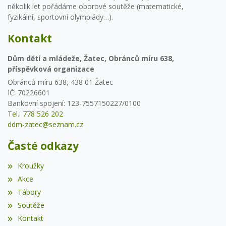
několik let pořádáme oborové soutěže (matematické,
fyzikální, sportovní olympiády…).
Kontakt
Dům dětí a mládeže, Žatec, Obránců míru 638,
příspěvková organizace
Obránců míru 638, 438 01 Žatec
IČ: 70226601
Bankovní spojení: 123-7557150227/0100
Tel.: 778 526 202
ddm-zatec@seznam.cz
Časté odkazy
Kroužky
Akce
Tábory
Soutěže
Kontakt