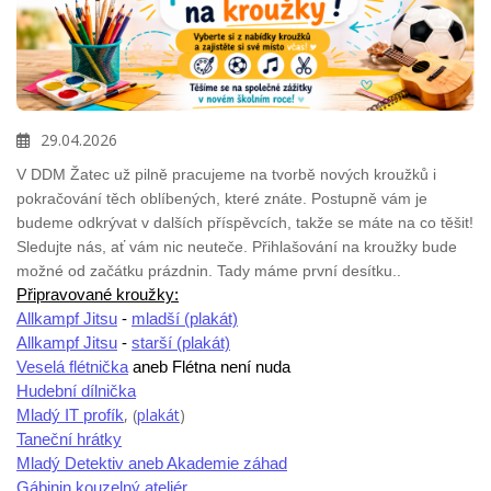
29.04.2026
V DDM Žatec už pilně pracujeme na tvorbě nových kroužků i
pokračování těch oblíbených, které znáte. Postupně vám je
budeme odkrývat v dalších příspěvcích, takže se máte na co těšit!
Sledujte nás, ať vám nic neuteče. Přihlašování na kroužky bude
možné od začátku prázdnin. Tady máme první desítku..
Připravované kroužky:
Allkampf Jitsu
-
mladší (plakát)
Allkampf Jitsu
-
starší (plakát)
Veselá flétnička
aneb Flétna není nuda
Hudební dílnička
, (
plakát
)
Mladý IT profík
Taneční hrátky
Mladý Detektiv aneb Akademie záhad
Gábinin kouzelný ateliér