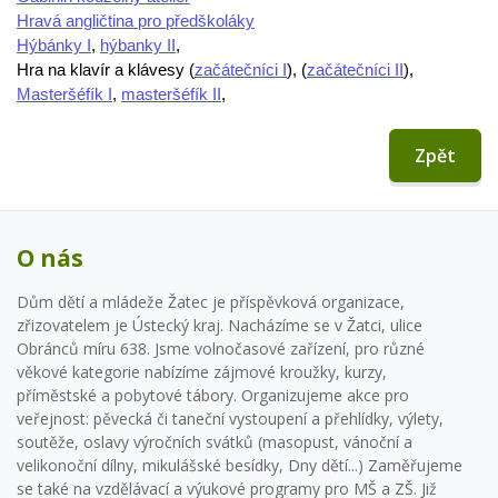
Hravá angličtina pro předškoláky
Hýbánky I
,
hýbanky II
,
Hra na klavír a klávesy (
začátečníci I
), (
začátečníci II
),
Masteršéfík I
,
masteršéfík II
,
Zpět
O nás
Dům dětí a mládeže Žatec je příspěvková organizace,
zřizovatelem je Ústecký kraj. Nacházíme se v Žatci, ulice
Obránců míru 638. Jsme volnočasové zařízení, pro různé
věkové kategorie nabízíme zájmové kroužky, kurzy,
příměstské a pobytové tábory. Organizujeme akce pro
veřejnost: pěvecká či taneční vystoupení a přehlídky, výlety,
soutěže, oslavy výročních svátků (masopust, vánoční a
velikonoční dílny, mikulášské besídky, Dny dětí...) Zaměřujeme
se také na vzdělávací a výukové programy pro MŠ a ZŠ. Již