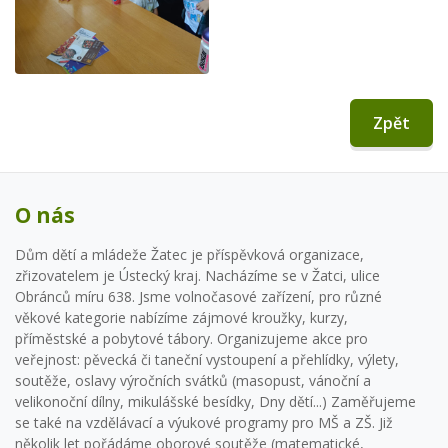
Zpět
O nás
Dům dětí a mládeže Žatec je příspěvková organizace,
zřizovatelem je Ústecký kraj. Nacházíme se v Žatci, ulice
Obránců míru 638. Jsme volnočasové zařízení, pro různé
věkové kategorie nabízíme zájmové kroužky, kurzy,
příměstské a pobytové tábory. Organizujeme akce pro
veřejnost: pěvecká či taneční vystoupení a přehlídky, výlety,
soutěže, oslavy výročních svátků (masopust, vánoční a
velikonoční dílny, mikulášské besídky, Dny dětí...) Zaměřujeme
se také na vzdělávací a výukové programy pro MŠ a ZŠ. Již
několik let pořádáme oborové soutěže (matematické,