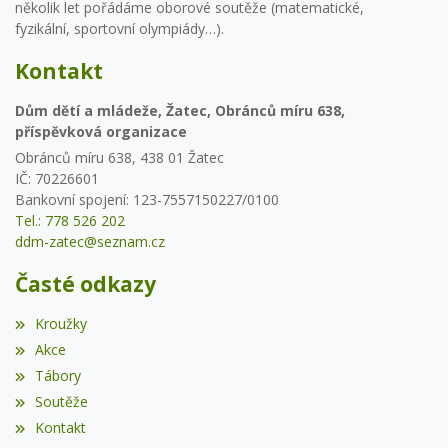
několik let pořádáme oborové soutěže (matematické,
fyzikální, sportovní olympiády…).
Kontakt
Dům dětí a mládeže, Žatec, Obránců míru 638,
příspěvková organizace
Obránců míru 638, 438 01 Žatec
IČ: 70226601
Bankovní spojení: 123-7557150227/0100
Tel.: 778 526 202
ddm-zatec@seznam.cz
Časté odkazy
Kroužky
Akce
Tábory
Soutěže
Kontakt