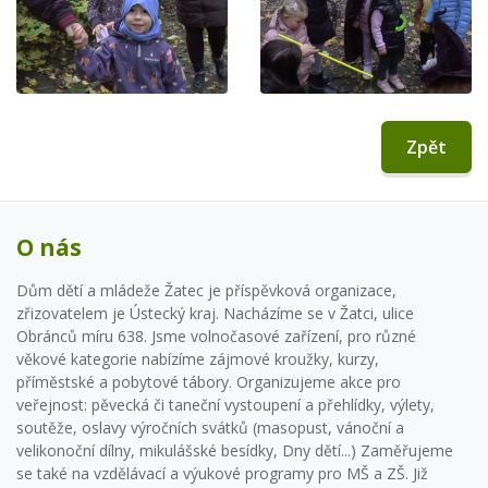
Zpět
O nás
Dům dětí a mládeže Žatec je příspěvková organizace,
zřizovatelem je Ústecký kraj. Nacházíme se v Žatci, ulice
Obránců míru 638. Jsme volnočasové zařízení, pro různé
věkové kategorie nabízíme zájmové kroužky, kurzy,
příměstské a pobytové tábory. Organizujeme akce pro
veřejnost: pěvecká či taneční vystoupení a přehlídky, výlety,
soutěže, oslavy výročních svátků (masopust, vánoční a
velikonoční dílny, mikulášské besídky, Dny dětí...) Zaměřujeme
se také na vzdělávací a výukové programy pro MŠ a ZŠ. Již