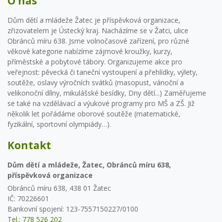
O nás
Dům dětí a mládeže Žatec je příspěvková organizace,
zřizovatelem je Ústecký kraj. Nacházíme se v Žatci, ulice
Obránců míru 638. Jsme volnočasové zařízení, pro různé
věkové kategorie nabízíme zájmové kroužky, kurzy,
příměstské a pobytové tábory. Organizujeme akce pro
veřejnost: pěvecká či taneční vystoupení a přehlídky, výlety,
soutěže, oslavy výročních svátků (masopust, vánoční a
velikonoční dílny, mikulášské besídky, Dny dětí...) Zaměřujeme
se také na vzdělávací a výukové programy pro MŠ a ZŠ. Již
několik let pořádáme oborové soutěže (matematické,
fyzikální, sportovní olympiády…).
Kontakt
Dům dětí a mládeže, Žatec, Obránců míru 638,
příspěvková organizace
Obránců míru 638, 438 01 Žatec
IČ: 70226601
Bankovní spojení: 123-7557150227/0100
Tel.: 778 526 202