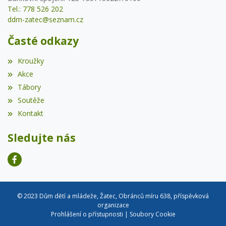
Tel.: 778 526 202
ddm-zatec@seznam.cz
Časté odkazy
Kroužky
Akce
Tábory
Soutěže
Kontakt
Sledujte nás
© 2023 Dům dětí a mládeže, Žatec, Obránců míru 638, příspěvková
organizace
Prohlášení o přístupnosti
|
Soubory Cookie