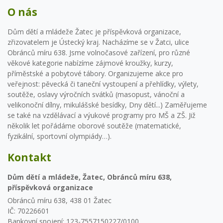
O nás
Dům dětí a mládeže Žatec je příspěvková organizace,
zřizovatelem je Ústecký kraj. Nacházíme se v Žatci, ulice
Obránců míru 638. Jsme volnočasové zařízení, pro různé
věkové kategorie nabízíme zájmové kroužky, kurzy,
příměstské a pobytové tábory. Organizujeme akce pro
veřejnost: pěvecká či taneční vystoupení a přehlídky, výlety,
soutěže, oslavy výročních svátků (masopust, vánoční a
velikonoční dílny, mikulášské besídky, Dny dětí...) Zaměřujeme
se také na vzdělávací a výukové programy pro MŠ a ZŠ. Již
několik let pořádáme oborové soutěže (matematické,
fyzikální, sportovní olympiády…).
Kontakt
Dům dětí a mládeže, Žatec, Obránců míru 638,
příspěvková organizace
Obránců míru 638, 438 01 Žatec
IČ: 70226601
Bankovní spojení: 123-7557150227/0100